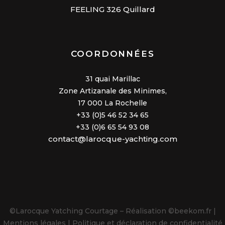
FEELING 326 Quillard
COORDONNÉES
31 quai Marillac
Zone Artizanale des Minimes,
17 000 La Rochelle
+33 (0)5 46 52 34 65
+33 (0)6 65 54 93 08
contact@larocque-yachting.com
©Larocque Yatching Courtage – Réalisation
©beekom.fr |
Mentions légales |
Politique et
déclaration de confidentialité